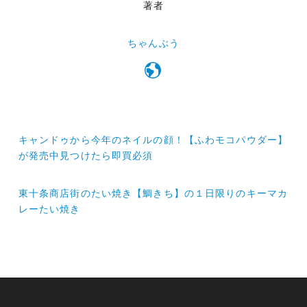
著者
ちゃんぶう
投
キャンドゥから今年のネイルの顔！【ふわモコパウダー】
稿
が発売中見つけたら即買必須
ナ
東十条商店街のたい焼き【鯛きち】の１日限りのキーマカ
ビ
レーたい焼き
ゲ
ー
シ
ョ