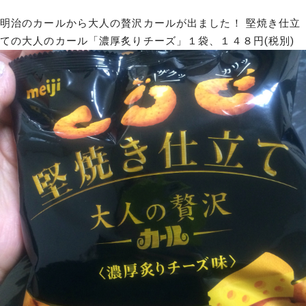
明治のカールから大人の贅沢カールが出ました！ 堅焼き仕立
ての大人のカール「濃厚炙りチーズ」１袋、１４８円(税別)