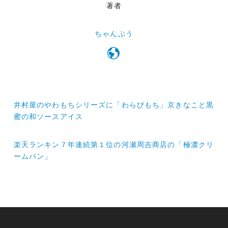
著者
ちゃんぶう
投
井村屋のやわもちシリーズに「わらびもち」京きなこと黒
稿
蜜の和ソースアイス
ナ
楽天ランキン７年連続第１位の河瀬周吉商店の「極濃クリ
ビ
ームパン」
ゲ
ー
シ
ョ