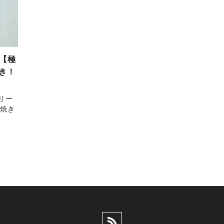
【極
き！
リー
か焼き