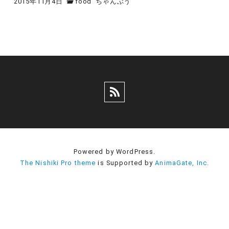
2015年11月4日
food
ちゃんぶう
Powered by WordPress.
The Nishiki Pro theme
is Supported by
AnimaGate, Inc.