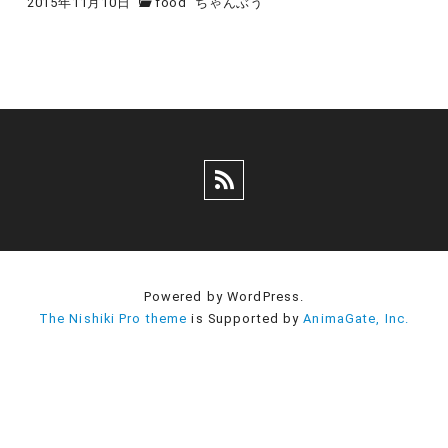
2015年11月10日
food
ちゃんぶう
Powered by WordPress.
The Nishiki Pro theme
is Supported by
AnimaGate, Inc.