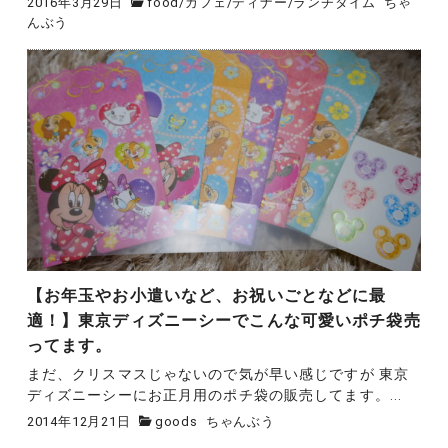
2016年3月29日
food
/
カフェ
/
ディナー
/
ランチタイム
ちゃ
んぶう
【お年玉やお小遣いなど、お祝いごとなどに最
適！】東京ディズニーシーでこんな可愛いポチ袋売
ってます。
まだ、クリスマスじゃないので気が早い感じですが 東京
ディズニーシーにお正月用のポチ袋の販売してます。...
2014年12月21日
goods
ちゃんぶう