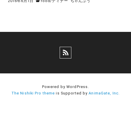
2016年6月1日
food
/
ディナー
ちゃんぶう
Powered by WordPress.
The Nishiki Pro theme
is Supported by
AnimaGate, Inc.