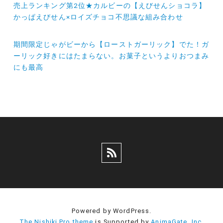
売上ランキング第2位★カルビーの【えびせんショコラ】
稿
かっぱえびせん×ロイズチョコ不思議な組み合わせ
ナ
期間限定じゃがビーから【ローストガーリック】でた！ガ
ビ
ーリック好きにはたまらない。お菓子というよりおつまみ
ゲ
にも最高
ー
シ
ョ
ン
Powered by WordPress.
The Nishiki Pro theme
is Supported by
AnimaGate, Inc.