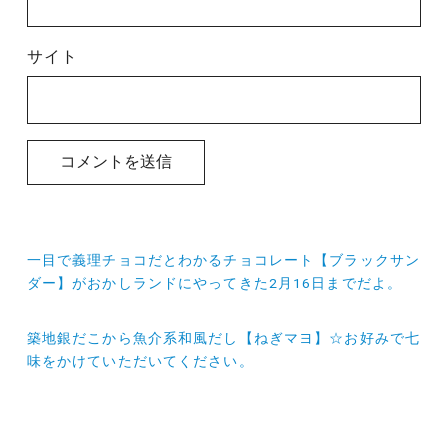
サイト
投
一目で義理チョコだとわかるチョコレート【ブラックサン
稿
ダー】がおかしランドにやってきた2月16日までだよ。
ナ
築地銀だこから魚介系和風だし【ねぎマヨ】☆お好みで七
ビ
味をかけていただいてください。
ゲ
ー
シ