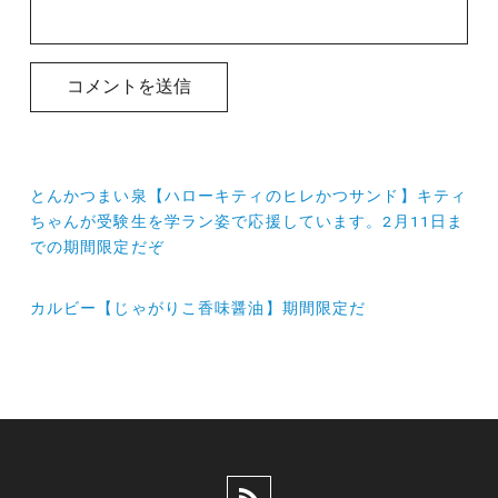
投
とんかつまい泉【ハローキティのヒレかつサンド】キティ
稿
ちゃんが受験生を学ラン姿で応援しています。2月11日ま
での期間限定だぞ
ナ
ビ
カルビー【じゃがりこ香味醤油】期間限定だ
ゲ
ー
シ
ョ
ン