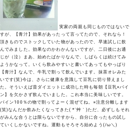
実家の両親も同じものではないで
すが、【青汁】効果があったって言ってたので、それなら！
頂きものでストックしていた物があったので、早速試しに飲
んでみました。効果なのかわかんないですが、二日後にお通
じが（泣）まあ、始めたばかりなんで、しばらくは続けてみ
ようかなって。いくら飲みやすいと書いてあってもやっぱり
【青汁】なんで、牛乳で割って飲んでいます。抹茶オレみた
いです(笑)今は、さらに健康を意識して豆乳に切り替えまし
た。そういえば昔ダイエットに成功した時も毎朝【豆乳×パイ
ン】を欠かさず飲んでいました。これ本当に美味しいです。
パイン100％の物で割ってよーく混ぜてね。※注意分離します
(笑)なんだか飲みたくなってきた( *´艸｀)ただ、必ずしもそれ
がみんな合うとは限らないですから、自分に合ったもの試し
ていくしかないですね。運動もそろそろ始めよう(/ω＼)