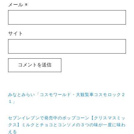
メール
※
サイト
投
みなとみらい「コスモワールド・大観覧車コスモロック２
稿
１」
ナ
セブンイレブンで発売中のポップコーン【クリスマスミッ
ビ
クス】ミルクとチョコとコンソメの３つの味が一度に味わ
ゲ
える