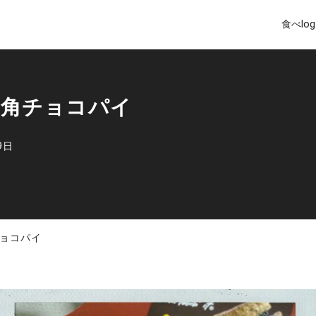
食べlog
三角チョコパイ
9日
ョコパイ