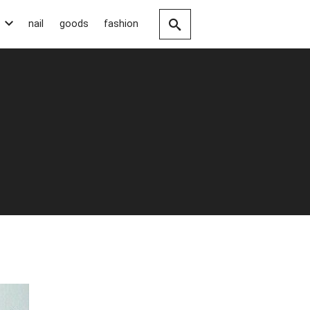
nail
goods
fashion