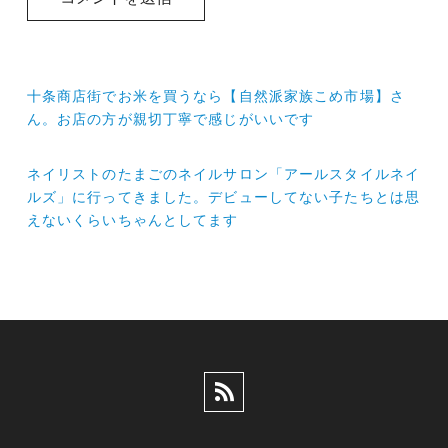
投
十条商店街でお米を買うなら【自然派家族こめ市場】さ
稿
ん。お店の方が親切丁寧で感じがいいです
ナ
ネイリストのたまごのネイルサロン「アールスタイルネイ
ビ
ルズ」に行ってきました。デビューしてない子たちとは思
ゲ
えないくらいちゃんとしてます
ー
シ
ョ
ン