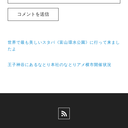
投
世界で最も美しいスタバ《富山環水公園》に行って来まし
稿
たよ
ナ
王子神谷にあるなとり本社のなとりアメ横市開催状況
ビ
ゲ
ー
シ
ョ
ン