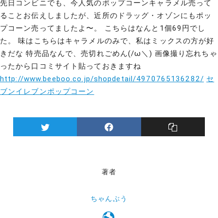
先日コンビニでも、今人気のポップコーンキャラメル売って
ることお伝えしましたが、近所のドラッグ・オゾンにもポッ
プコーン売ってましたよ〜。 こちらはなんと1個69円でし
た。 味はこちらはキャラメルのみで、私はミックスの方が好
きだな 特売品なんで、売切れごめん(/ω＼) 画像撮り忘れちゃ
ったから口コミサイト貼っておきますね
http://www.beeboo.co.jp/shopdetail/4970765136282/
セ
ブンイレブンポップコーン
著者
ちゃんぶう