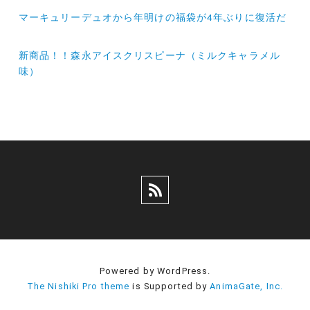
投
マーキュリーデュオから年明けの福袋が4年ぶりに復活だ
稿
ナ
新商品！！森永アイスクリスピーナ（ミルクキャラメル
味）
ビ
ゲ
ー
シ
ョ
ン
Powered by WordPress.
The Nishiki Pro theme
is Supported by
AnimaGate, Inc.