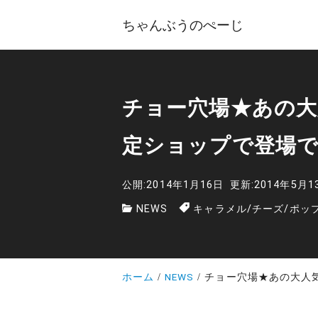
ちゃんぶうのぺーじ
チョー穴場★あの大
定ショップで登場
公開:2014年1月16日
更新:2014年5月1
NEWS
キャラメル
/
チーズ
/
ポッ
ホーム
NEWS
チョー穴場★あの大人