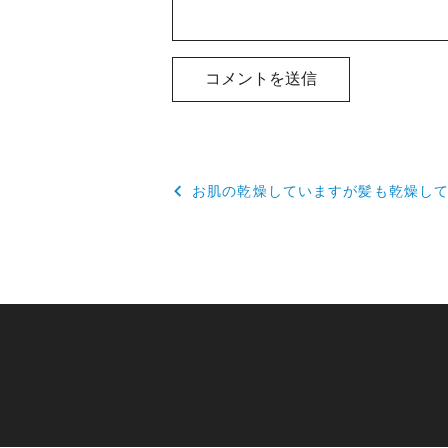
投
お肌の乾燥していますが髪も乾燥し
稿
ナ
ビ
ゲ
ー
シ